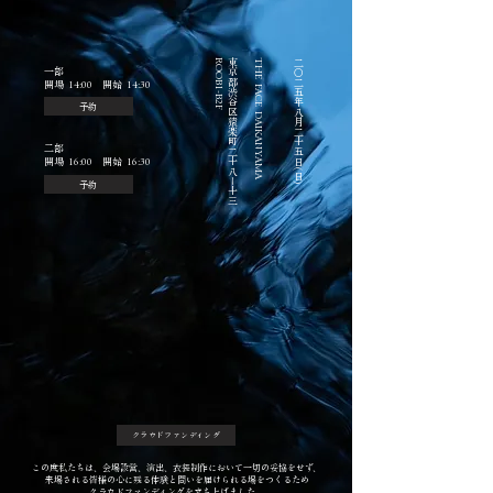
ROOB1-B2F
東京都渋谷区猿楽町二十八ー十三
THE FACE DAIKANYAMA
二○二五年八月二十五日(日)
一部
​開場 14:00 開始 14:30
予約
二部
​開場 16:00 開始 16:30
予約
クラウドファンディング
​この度私たちは、会場設営、演出、衣装制作において一切の妥協をせず、
来場される皆様の心に残る体験と問いを届けられる場をつくるため
クラウドファンディングを立ち上げました。